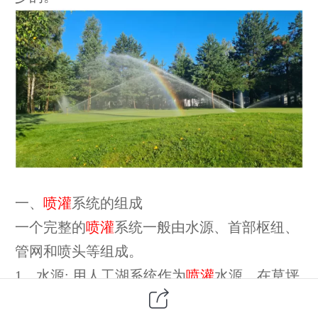
一、
喷灌
系统的组成
一
个完整的
喷灌
系统一般由水源、首部枢纽、
管网和喷头等组成。
1
、水源
:
用人工湖系统作为
喷灌
水源，在草坪
的整个生长季节，水源有可靠的供水保证。