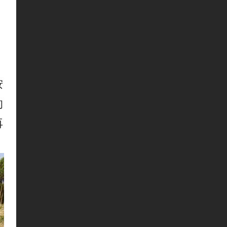
。
按
的
再