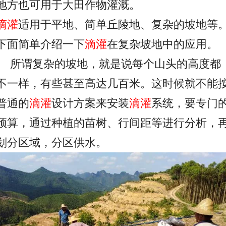
地方也可用于大田作物灌溉。
滴灌
适用于平地、简单丘陵地、复杂的坡地等
下面简单介绍一下
滴灌
在复杂坡地中的应用。
所谓复杂的坡地，就是说每个山头的高度都
不一样，有些甚至高达几百米。这时候就不能
普通的
滴灌
设计方案来安装
滴灌
系统，要专门
预算，通过种植的苗树、行间距等进行分析，
划分区域，分区供水。